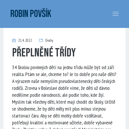
ROBIN POVŠÍK
21. 4. 2022
Úvahy
Přeplněné třídy
34 školou povinných dětí na jednu třídu může být od září
realita. Ptám se ale, chceme to? Je to dobře pro naše děti?
A výrazem naše nemyslím pseudovlastenecky děti českých
rodičů. Zrovna v Boleslavi dobře víme, že děti už dávno
nedělíme podle národnosti, ale podle toho, kde žijí.
Myslím tak všechny děti, které mají chodit do školy. Určitě
se shodneme, že by děti měly mít plus mínus stejnou
startovací čáru. Aby se děti mohly dobře vzdělávat,
potřebují kvalitní a motivované učitele, dobře vybavené