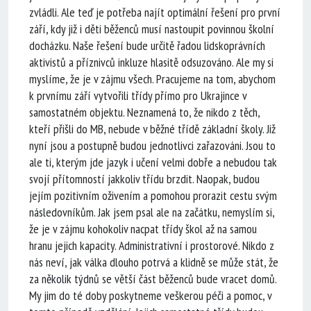
zvládli. Ale teď je potřeba najít optimální řešení pro první
září, kdy již i děti běženců musí nastoupit povinnou školní
docházku. Naše řešení bude určitě řadou lidskoprávních
aktivistů a příznivců inkluze hlasitě odsuzováno. Ale my si
myslíme, že je v zájmu všech. Pracujeme na tom, abychom
k prvnímu září vytvořili třídy přímo pro Ukrajince v
samostatném objektu. Neznamená to, že nikdo z těch,
kteří přišli do MB, nebude v běžné třídě základní školy. Již
nyní jsou a postupně budou jednotlivci zařazováni. Jsou to
ale ti, kterým jde jazyk i učení velmi dobře a nebudou tak
svojí přítomností jakkoliv třídu brzdit. Naopak, budou
jejím pozitivním oživením a pomohou prorazit cestu svým
následovníkům. Jak jsem psal ale na začátku, nemyslím si,
že je v zájmu kohokoliv nacpat třídy škol až na samou
hranu jejich kapacity. Administrativní i prostorové. Nikdo z
nás neví, jak válka dlouho potrvá a klidně se může stát, že
za několik týdnů se větší část běženců bude vracet domů.
My jim do té doby poskytneme veškerou péči a pomoc, v