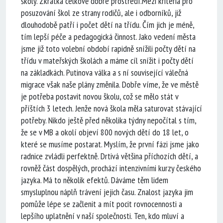
školy. Zkrátka celkově dobré prostředí.Mezi kritéria pro
posuzování škol ze strany rodičů, ale i odborníků, již
dlouhodobě patří i počet dětí na třídu. Čím jich je méně,
tím lepší péče a pedagogická činnost. Jako vedení města
jsme již toto volební období rapidně snížili počty dětí na
třídu v mateřských školách a máme cíl snížit i počty dětí
na základkách. Putinova válka a s ní související válečná
migrace však naše plány změnila. Dobře víme, že ve městě
je potřeba postavit novou školu, což se mělo stát v
příštích 3 letech. Jenže nová škola měla saturovat stávající
potřeby. Nikdo ještě před několika týdny nepočítal s tím,
že se v MB a okolí objeví 800 nových dětí do 18 let, o
které se musíme postarat. Myslím, že první fázi jsme jako
radnice zvládli perfektně. Drtivá většina příchozích dětí, a
rovněž část dospělých, prochází intenzivními kurzy českého
jazyka. Má to několik efektů. Dáváme těm lidem
smysluplnou náplň trávení jejich času. Znalost jazyka jim
pomůže lépe se začlenit a mít pocit rovnocennosti a
lepšího uplatnění v naší společnosti. Ten, kdo mluví a