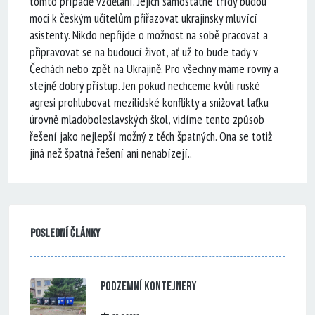
tomto případě vzdělání. Jejich samostatné třídy budou
moci k českým učitelům přiřazovat ukrajinsky mluvící
asistenty. Nikdo nepřijde o možnost na sobě pracovat a
připravovat se na budoucí život, ať už to bude tady v
Čechách nebo zpět na Ukrajině. Pro všechny máme rovný a
stejně dobrý přístup. Jen pokud nechceme kvůli ruské
agresi prohlubovat mezilidské konflikty a snižovat laťku
úrovně mladoboleslavských škol, vidíme tento způsob
řešení jako nejlepší možný z těch špatných. Ona se totiž
jiná než špatná řešení ani nenabízejí..
Poslední články
Podzemní kontejnery