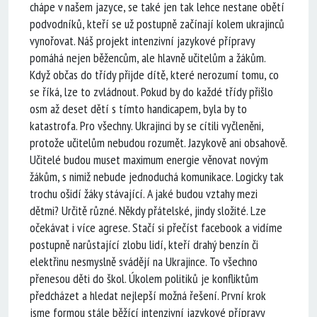
chápe v našem jazyce, se také jen tak lehce nestane obětí
podvodníků, kteří se už postupně začínají kolem ukrajinců
vynořovat. Náš projekt intenzivní jazykové přípravy
pomáhá nejen běžencům, ale hlavně učitelům a žákům.
Když občas do třídy přijde dítě, které nerozumí tomu, co
se říká, lze to zvládnout. Pokud by do každé třídy přišlo
osm až deset dětí s tímto handicapem, byla by to
katastrofa. Pro všechny. Ukrajinci by se cítili vyčleněni,
protože učitelům nebudou rozumět. Jazykově ani obsahově.
Učitelé budou muset maximum energie věnovat novým
žákům, s nimiž nebude jednoduchá komunikace. Logicky tak
trochu ošidí žáky stávající. A jaké budou vztahy mezi
dětmi? Určitě různé. Někdy přátelské, jindy složité. Lze
očekávat i více agrese. Stačí si přečíst facebook a vidíme
postupně narůstající zlobu lidí, kteří drahý benzín či
elektřinu nesmyslně svádějí na Ukrajince. To všechno
přenesou děti do škol. Úkolem politiků je konfliktům
předcházet a hledat nejlepší možná řešení. První krok
jsme formou stále běžící intenzivní jazykové přípravy