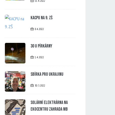
11. 4. 2022
KACPU na 9. ZŠ
8. 4. 2022
30 u Pírkárny
1. 4. 2022
Sbírka pro Ukrajinu
30. 3. 2022
Solární elektrárna na
Ekocentru Zahrada MB