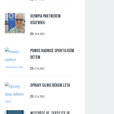
Olympia partnerem
Ošatníku
28. 6. 2022
Pomoc radnice sportujícím
dětem
27. 6. 2022
Opravy silnic během léta
22. 6. 2022
Nestyďte se, zeptejte se