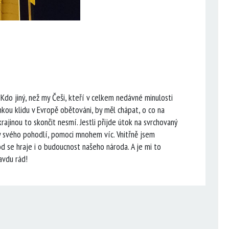
. Kdo jiný, než my Češi, kteří v celkem nedávné minulosti
nkou klidu v Evropě obětováni, by měl chápat, o co na
rajinou to skončit nesmí. Jestli přijde útok na svrchovaný
ty svého pohodlí, pomoci mnohem víc. Vnitřně jsem
od se hraje i o budoucnost našeho národa. A je mi to
avdu rád!