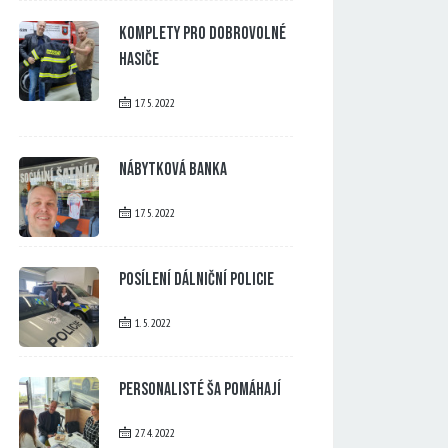
Komplety pro dobrovolné
hasiče
17. 5. 2022
Nábytková banka
17. 5. 2022
Posílení dálniční policie
1. 5. 2022
Personalisté ŠA pomáhají
27. 4. 2022