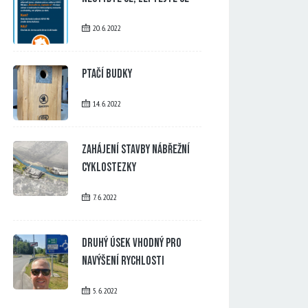
20. 6. 2022
Ptačí budky
14. 6. 2022
Zahájení stavby nábřežní
cyklostezky
7. 6. 2022
Druhý úsek vhodný pro
navýšení rychlosti
5. 6. 2022