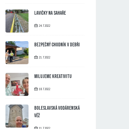
Lavičky na Sahaře
24. 7. 2022
Bezpečný chodník v Debři
21. 7. 2022
Milujeme kreativitu
18. 7. 2022
Boleslavská vodárenská
věž
11. 7. 2022