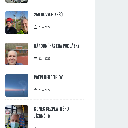
250 nových keřů
23. 4. 2022
Národní házená Podlázky
21. 4. 2022
Přeplněné třídy
21. 4. 2022
Konec bezplatného
jízdného