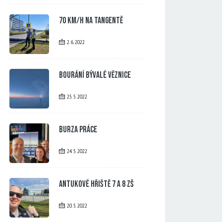
70 km/h na tangentě
2. 6. 2022
Bourání bývalé věznice
25. 5. 2022
Burza práce
24. 5. 2022
Antukové hřiště 7 a 8 ZŠ
20. 5. 2022