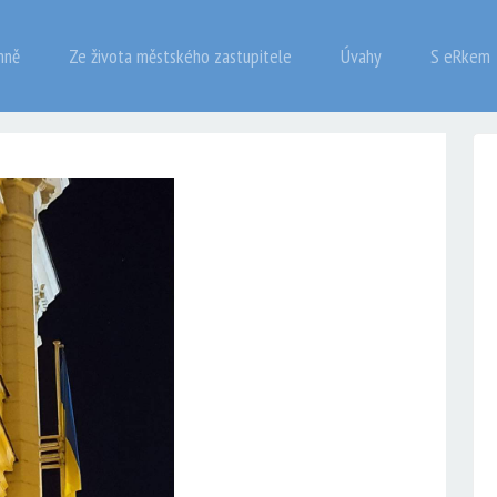
mně
Ze života městského zastupitele
Úvahy
S eRkem